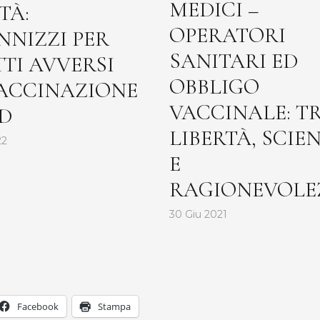
MEDICI –
TÀ:
OPERATORI
NNIZZI PER
SANITARI ED
TTI AVVERSI
OBBLIGO
ACCINAZIONE
VACCINALE: T
D
LIBERTÀ, SCIE
22
E
RAGIONEVOLE
30 Giu 2021
Facebook
Stampa