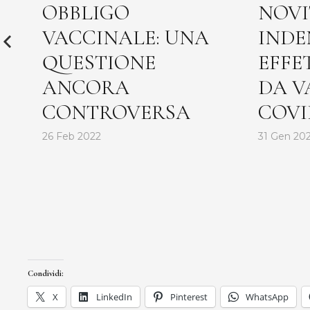
OBBLIGO
NOVI
L
VACCINALE: UNA
INDE
QUESTIONE
EFFE
ANCORA
DA V
CONTROVERSA
COVI
26 Feb 2022
31 Gen 20
Condividi:
X
LinkedIn
Pinterest
WhatsApp