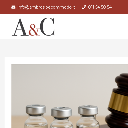
info@ambrosioecommodo.it
011 54 50 54