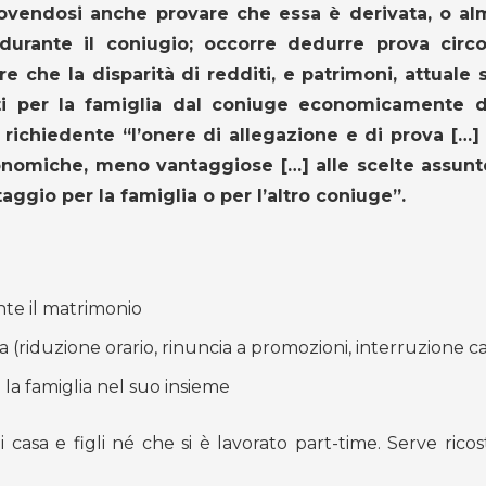
ovendosi anche provare che essa è derivata, o al
 durante il coniugio;
occorre dedurre prova circo
re che la disparità di redditi, e patrimoni, attuale 
uti per la famiglia dal coniuge economicamente 
richiedente “l’onere di allegazione e di prova […]
economiche, meno vantaggiose […] alle scelte assun
ggio per la famiglia o per l’altro coniuge”.
ante il matrimonio
lia (riduzione orario, rinuncia a promozioni, interruzione ca
o la famiglia nel suo insieme
 casa e figli né che si è lavorato part-time. Serve rico