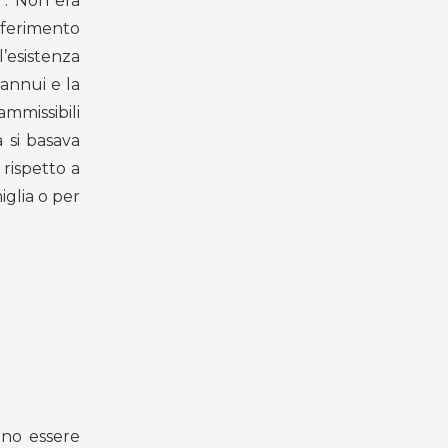
”. Non era
iferimento
l’esistenza
annui e la
mmissibili
 si basava
 rispetto a
iglia o per
ono essere