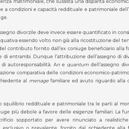
venza matrimoniale, che sussista una disparità economica
ne a condizioni e capacità reddituale e patrimoniale dell
uge.
assegno divorzile deve invece essere quantificato in con
quativa essendo volto non già alla ricostituzione del ten
l contributo fornito dall’ex coniuge beneficiario alla 
e di entrambi. Dunque l’attribuzione dell’assegno di di
 di autoresponsabilità. A
n
e
quantum
dell’assegno div
azione comparativa delle condizioni economico-patrimon
ichiedente al
menage
familiare ed avuto riguardo alla 
o squilibrio reddituale e patrimoniale tra le parti al m
oniuge più debole a favore delle esigenze familiari. La fu
icio sopportato per avere rinunciato a realistiche
 esclusivo o prevalente, fornito dal richiedente alla f