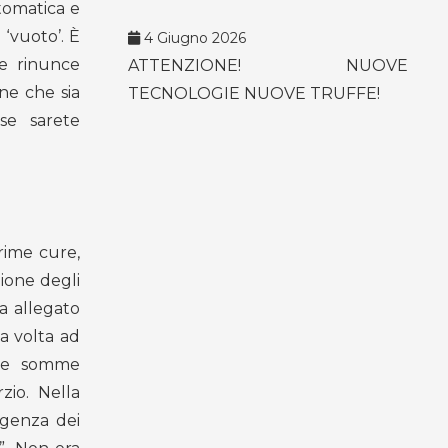
utomatica e
‘vuoto’. È
4 Giugno 2026
le rinunce
ATTENZIONE! NUOVE
ne che sia
TECNOLOGIE NUOVE TRUFFE!
 se sarete
rime cure,
zione degli
a allegato
a volta ad
elle somme
zio. Nella
rgenza dei