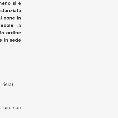
meno si è
stanziata
si pone in
debole
. La
 in ordine
te in sede
rriera)
struire con