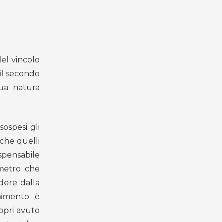
el vincolo
 il secondo
sua natura
ospesi gli
che quelli
spensabile
ametro che
dere dalla
enimento è
ropri avuto