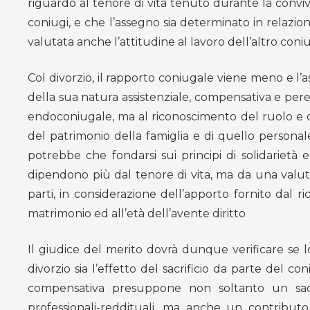
riguardo al tenore di vita tenuto durante la convi
coniugi, e che l’assegno sia determinato in relazio
valutata anche l’attitudine al lavoro dell’altro coni
Col divorzio, il rapporto coniugale viene meno e l’
della sua natura assistenziale, compensativa e pere
endoconiugale, ma al riconoscimento del ruolo e de
del patrimonio della famiglia e di quello personal
potrebbe che fondarsi sui principi di solidarietà e
dipendono più dal tenore di vita, ma da una valut
parti, in considerazione dell’apporto fornito dal r
matrimonio ed all’età dell’avente diritto
Il giudice del merito dovrà dunque verificare se l
divorzio sia l’effetto del sacrificio da parte del c
compensativa presuppone non soltanto un sacrif
professionali-reddituali, ma anche un contributo,