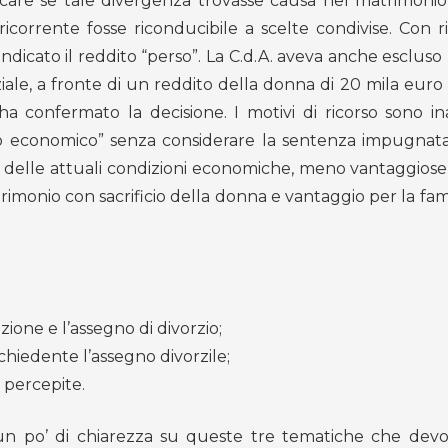
icare se tale divergenza trovasse causa nel matrimonio
ricorrente fosse riconducibile a scelte condivise. Con r
indicato il reddito “perso”. La C.d.A. aveva anche escluso 
ale, a fronte di un reddito della donna di 20 mila euro 
 confermato la decisione. I motivi di ricorso sono ina
io economico” senza considerare la sentenza impugnata
ità delle attuali condizioni economiche, meno vantaggiose
trimonio con sacrificio della donna e vantaggio per la fam
azione e l’assegno di divorzio;
ichiedente l’assegno divorzile;
e percepite.
 un po’ di chiarezza su queste tre tematiche che dev