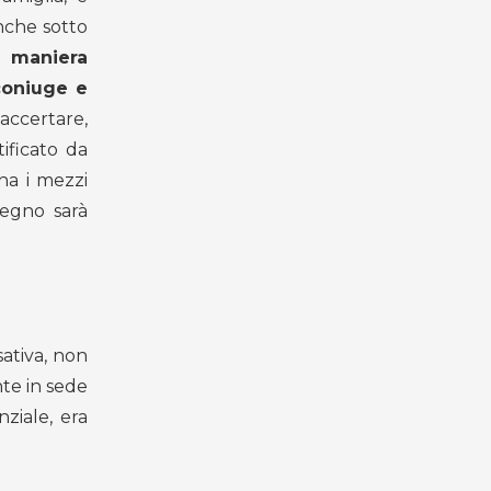
nche sotto
n maniera
 coniuge e
 accertare,
ificato da
ha i mezzi
segno sarà
ativa, non
nte in sede
ziale, era