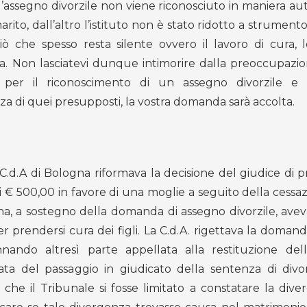
 l’assegno divorzile non viene riconosciuto in maniera a
, dall’altro l’istituto non è stato ridotto a strumento 
ò che spesso resta silente ovvero il lavoro di cura, 
lia. Non lasciatevi dunque intimorire dalla preoccupazio
ti per il riconoscimento di un assegno divorzile e
za di quei presupposti, la vostra domanda sarà accolta.
C.d.A di Bologna riformava la decisione del giudice di p
i € 500,00 in favore di una moglie a seguito della cessa
nna, a sostegno della domanda di assegno divorzile, avev
 prendersi cura dei figli. La C.d.A. rigettava la domand
nnando altresì parte appellata alla restituzione d
ta del passaggio in giudicato della sentenza di divor
che il Tribunale si fosse limitato a constatare la dive