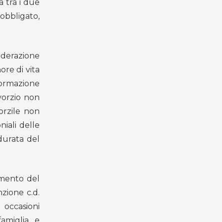
 tra i due
’obbligato,
siderazione
ore di vita
formazione
vorzio non
orzile non
iali delle
durata del
omento del
nzione c.d.
 occasioni
amiglia, e