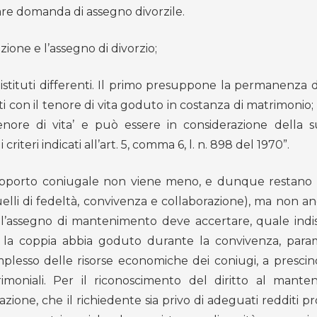
re domanda di assegno divorzile.
azione e l’assegno di divorzio;
istituti differenti. Il primo presuppone la permanenza d
i con il tenore di vita goduto in costanza di matrimonio;
ore di vita’ e può essere in considerazione della 
iteri indicati all’art. 5, comma 6, l. n. 898 del 1970”.
 rapporto coniugale non viene meno, e dunque restano s
elli di fedeltà, convivenza e collaborazione), ma non an
re l’assegno di mantenimento deve accertare, quale indi
cui la coppia abbia goduto durante la convivenza, par
omplesso delle risorse economiche dei coniugi, a prescin
imoniali. Per il riconoscimento del diritto al mant
azione, che il richiedente sia privo di adeguati redditi p