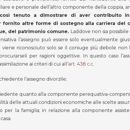
iare e personale dell’altro componente della coppia, a
così tenuto a dimostrare di aver contribuito i
r fornito altre forme di sostegno alla carriera del
que, del patrimonio comune.
Laddove non sia possibile
sativa l’assegno può essere solo eventualmente giust
o viene riconosciuto solo se il coniuge più debole non 
procurarseli per ragioni oggettive. In questo caso l’as
milazione ai criteri di cui all’
art. 438 c.c.
ichiedente l’assegno divorzile;
ichiedente quanto alla componente perequativa-compens
ilità delle attuali condizioni economiche alle scelte assu
 per la famiglia; in relazione alla componente assisten
casa.