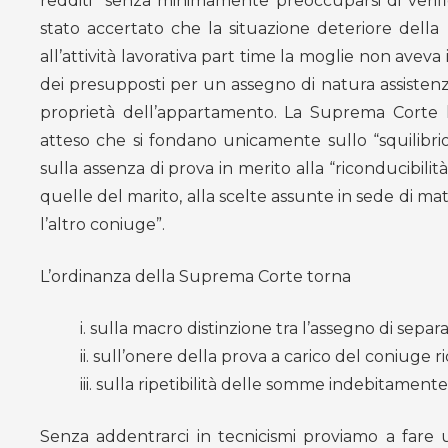
redditi “senza minimamente preoccuparsi di verif
stato accertato che la situazione deteriore della 
all’attività lavorativa part time la moglie non aveva 
dei presupposti per un assegno di natura assistenzi
proprietà dell’appartamento. La Suprema Corte ha
atteso che si fondano unicamente sullo “squilibr
sulla assenza di prova in merito alla “riconducibil
quelle del marito, alla scelte assunte in sede di ma
l’altro coniuge”.
L’ordinanza della Suprema Corte torna
i. sulla macro distinzione tra l’assegno di separ
ii. sull’onere della prova a carico del coniuge r
iii. sulla ripetibilità delle somme indebitament
Senza addentrarci in tecnicismi proviamo a fare