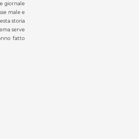
e giornale
esse male e
esta storia
 tema serve
anno fatto