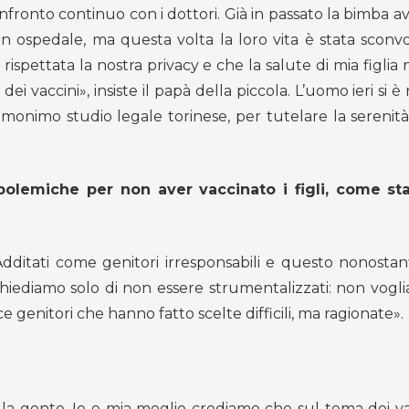
fronto continuo con i dottori. Già in passato la bimba a
n ospedale, ma questa volta la loro vita è stata sconv
spettata la nostra privacy e che la salute di mia figlia
i vaccini», insiste il papà della piccola. L’uomo ieri si è r
onimo studio legale torinese, per tutelare la serenità
i polemiche per non aver vaccinato i figli, come st
 Additati come genitori irresponsabili e questo nonostan
 chiediamo solo di non essere strumentalizzati: non vogl
e genitori che hanno fatto scelte difficili, ma ragionate».
la gente. Io e mia moglie crediamo che sul tema dei vacc