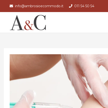
info@ambrosioecommodo.it
011 54 50 54