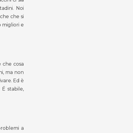
adini. Noi
iche che si
 migliori e
e che cosa
omi, ma non
ivare. Ed è
É stabile,
problemi a