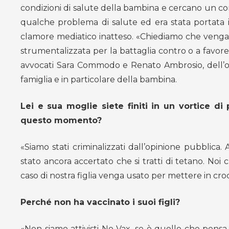
condizioni di salute della bambina e cercano un con
qualche problema di salute ed era stata portata i
clamore mediatico inatteso. «Chiediamo che venga ri
strumentalizzata per la battaglia contro o a favore de
avvocati Sara Commodo e Renato Ambrosio, dell’om
famiglia e in particolare della bambina.
Lei e sua moglie siete finiti in un vortice d
questo momento?
«Siamo stati criminalizzati dall’opinione pubblica.
stato ancora accertato che si tratti di tetano. Noi
caso di nostra figlia venga usato per mettere in croc
Perché non ha vaccinato i suoi figli?
«Non siamo attivisti No Vax, se è quello che pensa 