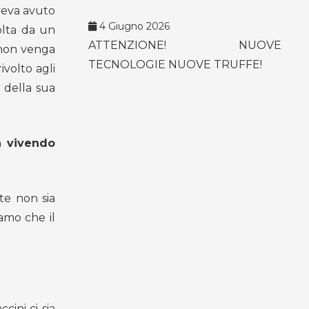
veva avuto
4 Giugno 2026
olta da un
ATTENZIONE! NUOVE
 non venga
TECNOLOGIE NUOVE TRUFFE!
ivolto agli
 della sua
a vivendo
te non sia
iamo che il
ini ci sia