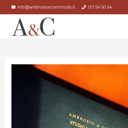
info@ambrosioecommodo.it
011 54 50 54