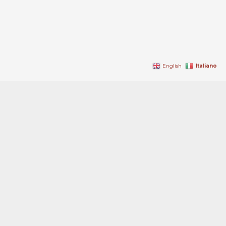
Italiano
English
Ambrosio & Commodo – Studio Legale Associato
Via Bertola n.2 10121 Torino – P.IVA 02895500011 – Tel.: +39 011 54 50
54