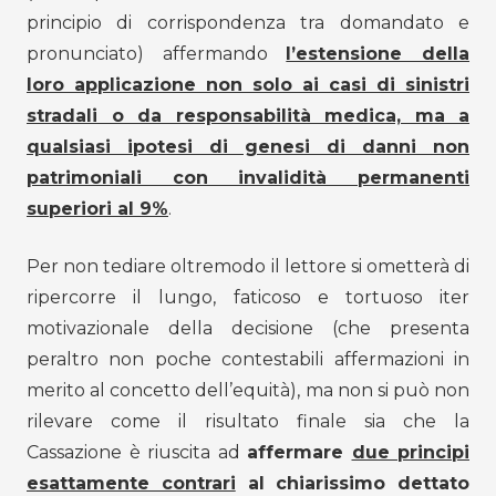
principio di corrispondenza tra domandato e
pronunciato) affermando
l’estensione della
loro applicazione non solo ai casi di sinistri
stradali o da responsabilità medica, ma a
qualsiasi ipotesi di genesi di danni non
patrimoniali con invalidità permanenti
superiori al 9%
.
Per non tediare oltremodo il lettore si ometterà di
ripercorre il lungo, faticoso e tortuoso iter
motivazionale della decisione (che presenta
peraltro non poche contestabili affermazioni in
merito al concetto dell’equità), ma non si può non
rilevare come il risultato finale sia che la
Cassazione è riuscita ad
affermare
due principi
esattamente contrari
al chiarissimo dettato