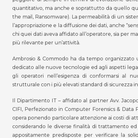
quantitativo, ma anche e soprattutto da quello qual
the mail, Ransomware). La permeabilità di un sistema 
l’appropriazione e la diffusione dei dati, anche “sens
chi quei dati aveva affidato all’operatore, sia per
più rilevante per un’attività.
Ambrosio & Commodo ha da tempo organizzato un 
dedicato alle nuove tecnologie ed agli aspetti legal
gli operatori nell’esigenza di conformarsi al 
strutturale con i più elevati standard di sicurezza i
Il Dipartimento IT – affidato al partner Avv. Jacop
CIFI, Perfezionato in Computer Forensics & Data P
opera ponendo particolare attenzione ai costi di at
considerando le diverse finalità di trattamento ed 
appositamente predisposte per verificare la soli