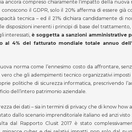
bbia ancora compreso chiaramente l’impatto della nuova 
onoscono il GDPR, solo il 20% afferma di essere già co
pacità tecnica – ed il 21% dichiara candidamente di no
 disposizioni inerenti i principi di base del trattament
li interessati,
è soggetta a sanzioni amministrative p
no al 4% del fatturato mondiale totale annuo dell’
la nuova norma come l’ennesimo costo da affrontare, senz
è vero che gli adempimenti tecnico organizzativi impost
oprie politiche di sicurezza informatica, prescrivendo l’
eficio dell’intero patrimonio aziendale.
rezza dei dati – sia in termini di privacy che di know how 
tato dallo scenario imprenditoriale italiano ed anzi vist
ulta dal Rapporto Clusit 2017 è stato complessivame
minacce cyber e dei relativi impatti, non solo dal punt