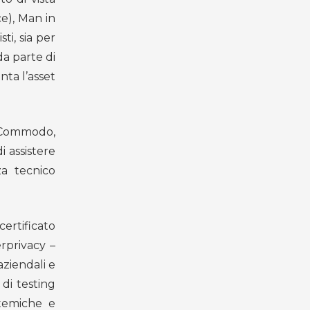
e), Man in
ti, sia per
da parte di
nta l’asset
a Commodo,
i assistere
za tecnico
ertificato
rprivacy –
aziendali e
 di testing
stemiche e