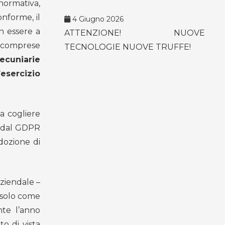
normativa,
nforme, il
4 Giugno 2026
n essere a
ATTENZIONE! NUOVE
o, comprese
TECNOLOGIE NUOVE TRUFFE!
ecuniarie
esercizio
a cogliere
i dal GDPR
adozione di
aziendale –
o solo come
nte l’anno
o di vista