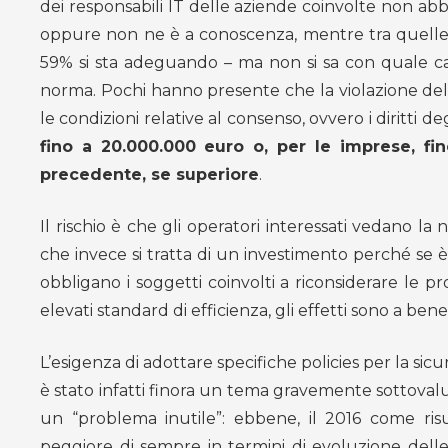
dei responsabili IT delle aziende coinvolte non a
oppure non ne è a conoscenza, mentre tra quelle c
59% si sta adeguando – ma non si sa con quale ca
norma. Pochi hanno presente che la violazione delle
le condizioni relative al consenso, ovvero i diritti deg
fino a 20.000.000 euro o, per le imprese, fi
precedente, se superiore
.
Il rischio è che gli operatori interessati vedano 
che invece si tratta di un investimento perché se 
obbligano i soggetti coinvolti a riconsiderare le pr
elevati standard di efficienza, gli effetti sono a ben
L’esigenza di adottare specifiche policies per la sicu
è stato infatti finora un tema gravemente sottovalu
un “problema inutile”: ebbene, il 2016 come ris
peggiore di sempre in termini di evoluzione delle 