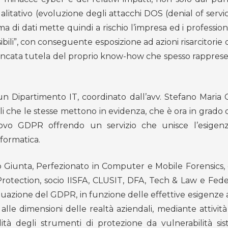
itativo (evoluzione degli attacchi DOS (denial of servic
di dati mette quindi a rischio l’impresa ed i professionis
ibili”, con conseguente esposizione ad azioni risarcitorie 
 mancata tutela del proprio know-how che spesso rapprese
Dipartimento IT, coordinato dall’avv. Stefano Mari
i che le stesse mettono in evidenza, che è ora in grado d
nuovo GDPR offrendo un servizio che unisce l’esigen
nformatica.
o Giunta, Perfezionato in Computer e Mobile Forensics, c
rotection, socio IISFA, CLUSIT, DFA, Tech & Law e Fede
tuazione del GDPR, in funzione delle effettive esigenze 
alle dimensioni delle realtà aziendali, mediante attività
dità degli strumenti di protezione da vulnerabilità si