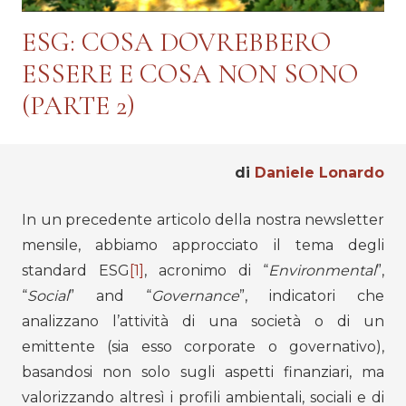
ESG: COSA DOVREBBERO
ESSERE E COSA NON SONO
(PARTE 2)
di
Daniele Lonardo
In un precedente articolo della nostra newsletter
mensile, abbiamo approcciato il tema degli
standard ESG
[1]
, acronimo di “
Environmental
”,
“
Social
” and “
Governance
”, indicatori che
analizzano l’attività di una società o di un
emittente (sia esso corporate o governativo),
basandosi non solo sugli aspetti finanziari, ma
valorizzando altresì i profili ambientali, sociali e di