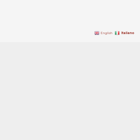
Italiano
English
Ambrosio & Commodo – Studio Legale Associato
Via Bertola n.2 10121 Torino – P.IVA 02895500011 – Tel.: +39 011 54 50
54
Privacy & Cookie Policy