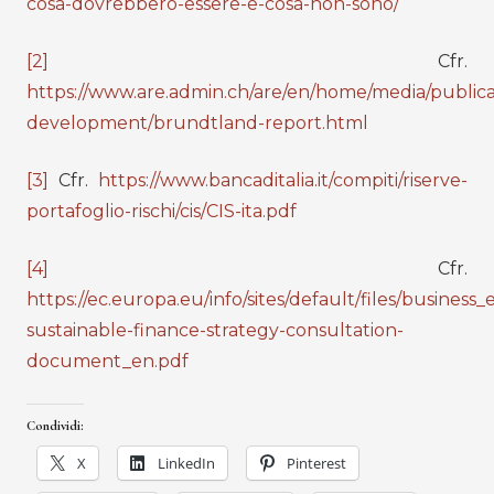
cosa-dovrebbero-essere-e-cosa-non-sono/
[2]
Cfr.
https://www.are.admin.ch/are/en/home/media/publicat
development/brundtland-report.html
[3]
Cfr.
https://www.bancaditalia.it/compiti/riserve-
portafoglio-rischi/cis/CIS-ita.pdf
[4]
Cfr.
https://ec.europa.eu/info/sites/default/files/busi
sustainable-finance-strategy-consultation-
document_en.pdf
Condividi:
X
LinkedIn
Pinterest