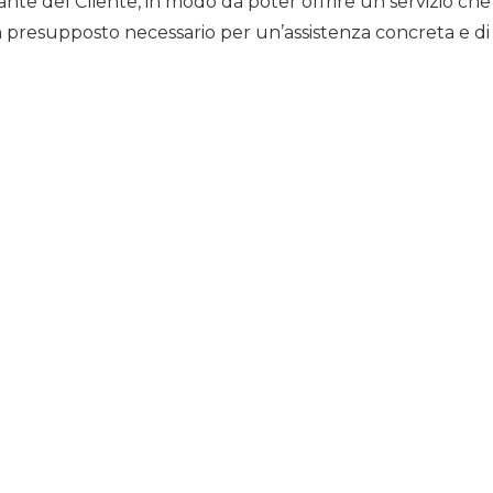
ante del Cliente, in modo da poter offrire un servizio che 
 presupposto necessario per un’assistenza concreta e di 