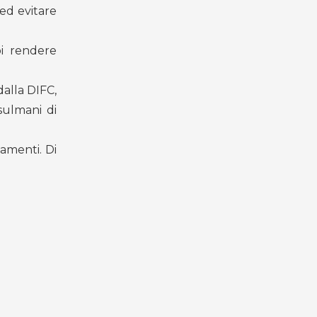
 ed evitare
oi rendere
dalla DIFC,
sulmani di
amenti. Di