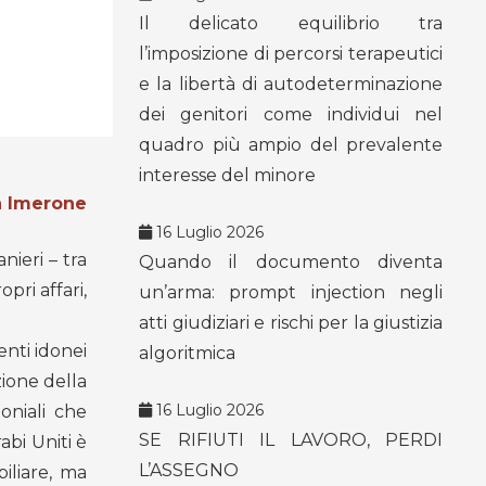
Il delicato equilibrio tra
l’imposizione di percorsi terapeutici
e la libertà di autodeterminazione
dei genitori come individui nel
quadro più ampio del prevalente
interesse del minore
a Imerone
16 Luglio 2026
nieri – tra
Quando il documento diventa
pri affari,
un’arma: prompt injection negli
atti giudiziari e rischi per la giustizia
nti idonei
algoritmica
zione della
16 Luglio 2026
oniali che
SE RIFIUTI IL LAVORO, PERDI
abi Uniti è
L’ASSEGNO
iliare, ma