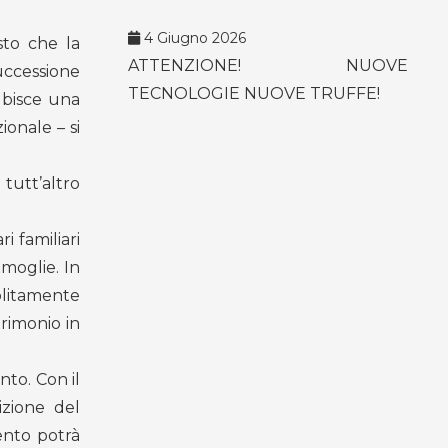
4 Giugno 2026
sto che la
ATTENZIONE! NUOVE
uccessione
TECNOLOGIE NUOVE TRUFFE!
ubisce una
ionale – si
 tutt’altro
i familiari
moglie. In
olitamente
rimonio in
nto. Con il
izione del
ento potrà