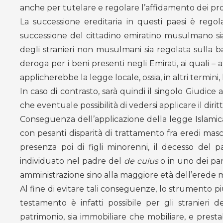
anche per tutelare e regolare l’affidamento dei prop
La successione ereditaria in questi paesi è regola
successione del cittadino emiratino musulmano sia 
degli stranieri non musulmani sia regolata sulla b
deroga per i beni presenti negli Emirati, ai quali – 
applicherebbe la legge locale, ossia, in altri termini, 
In caso di contrasto, sarà quindi il singolo Giudice
che eventuale possibilità di vedersi applicare il diritt
Conseguenza dell’applicazione della legge Islamica è
con pesanti disparità di trattamento fra eredi mas
presenza poi di figli minorenni, il decesso del
individuato nel padre del
de cuius
o in uno dei par
amministrazione sino alla maggiore età dell’erede 
Al fine di evitare tali conseguenze, lo strumento p
testamento è infatti possibile per gli stranieri de
patrimonio, sia immobiliare che mobiliare, e presta