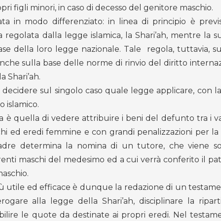
ri figli minori, in caso di decesso del genitore maschio.
ta in modo differenziato: in linea di principio è previ
regolata dalla legge islamica, la Shari’ah, mentre la s
ase della loro legge nazionale. Tale regola, tuttavia, s
anche sulla base delle norme di rinvio del diritto internaz
la Shari’ah.
 a decidere sul singolo caso quale legge applicare, con la
o islamico.
 quella di vedere attribuire i beni del defunto tra i var
chi ed eredi femmine e con grandi penalizzazioni per la 
 padre determina la nomina di un tutore, che viene s
enti maschi del medesimo ed a cui verrà conferito il pat
maschio.
iù utile ed efficace è dunque la redazione di un testame
rogare alla legge della Shari’ah, disciplinare la ripart
bilire le quote da destinate ai propri eredi. Nel testam