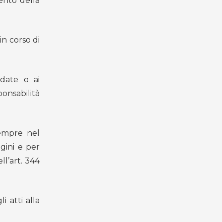
ento della
n corso di
rdate o ai
onsabilità
sempre nel
agini e per
ll’art. 344
i atti alla