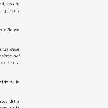
nsi, ancora
aggi/corsi
si affianca
vanza delle
razione dei
are, fino a
izio della
ccordi tra