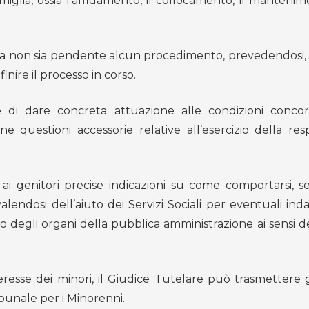
iglia, ossia l’affidamento, il collocamento, il mantenim
ra non sia pendente alcun procedimento, prevedendosi, i
nire il processo in corso.
 di dare concreta attuazione alle condizioni conco
e questioni accessorie relative all’esercizio della resp
 ai genitori precise indicazioni su come comportarsi, 
valendosi dell’aiuto dei Servizi Sociali per eventuali ind
to degli organi della pubblica amministrazione ai sensi de
eresse dei minori, il Giudice Tutelare può trasmettere gl
bunale per i Minorenni.