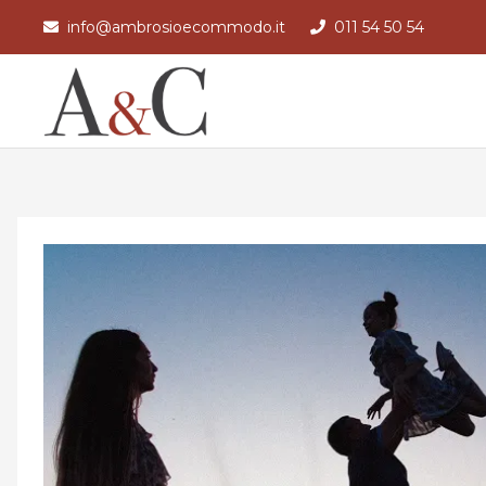
info@ambrosioecommodo.it
011 54 50 54