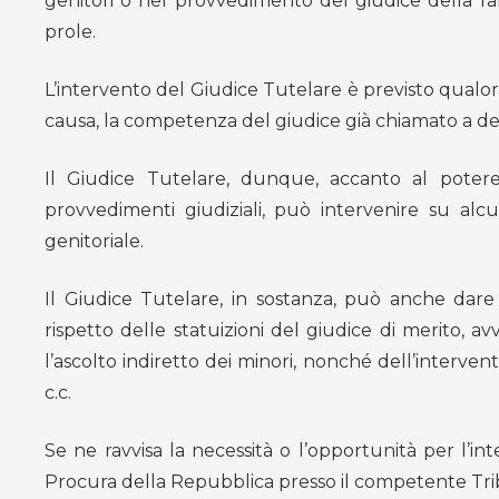
genitori o nel provvedimento del giudice della fam
prole.
L’intervento del Giudice Tutelare è previsto qualo
causa, la competenza del giudice già chiamato a defi
Il Giudice Tutelare, dunque, accanto al potere
provvedimenti giudiziali, può intervenire su alcun
genitoriale.
Il Giudice Tutelare, in sostanza, può anche dare
rispetto delle statuizioni del giudice di merito, av
l’ascolto indiretto dei minori, nonché dell’interven
c.c.
Se ne ravvisa la necessità o l’opportunità per l’int
Procura della Repubblica presso il competente Tri