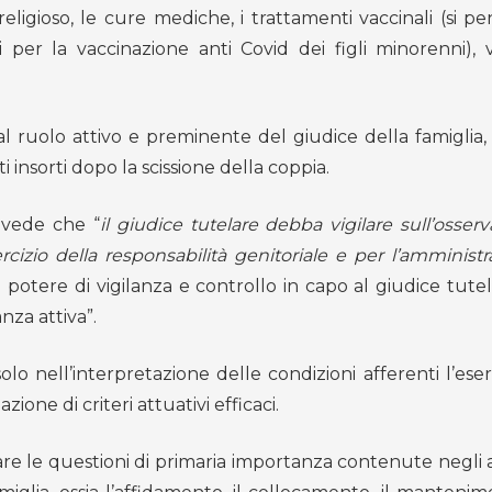
o religioso, le cure mediche, i trattamenti vaccinali (si pe
 per la vaccinazione anti Covid dei figli minorenni), vi
 al ruolo attivo e preminente del giudice della famiglia, 
i insorti dopo la scissione della coppia.
evede che “
il giudice tutelare debba vigilare sull’osser
ercizio della responsabilità genitoriale e per l’amminist
potere di vigilanza e controllo in capo al giudice tutel
nza attiva”.
 nell’interpretazione delle condizioni afferenti l’eserc
one di criteri attuativi efficaci.
re le questioni di primaria importanza contenute negli a