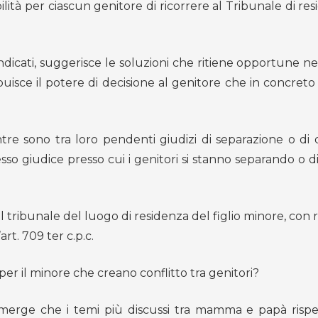
bilità per ciascun genitore di ricorrere al Tribunale di re
si indicati, suggerisce le soluzioni che ritiene opportune n
buisce il potere di decisione al genitore che in concreto
ntre sono tra loro pendenti giudizi di separazione o di d
so giudice presso cui i genitori si stanno separando o d
l tribunale del luogo di residenza del figlio minore, con 
rt. 709 ter c.p.c.
er il minore che creano conflitto tra genitori?
 emerge che i temi più discussi tra mamma e papà rispett