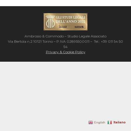
Ambrosio & Commodo – Studio Legale Associato
Via Bertola n.2 10121 Torino – P.IVA 02895500011 – Tel.: +39 011 54 50
54
Privacy & Cookie Policy
Italiano
English