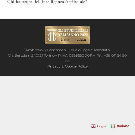
Chi ha paura dell’Intelligenza Artificiale?
Ambrosio & Commodo – Studio Legale Associato
Via Bertola n.2 10121 Torino – P.IVA 02895500011 – Tel.: +39 011 54 50
54
Privacy & Cookie Policy
Italiano
English