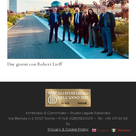
Due giorni con Robert Lieff
Ambrosio & Commodo – Studio Legale Associato
Via Bertola n.2 10121 Torino – P.IVA 02895500011 – Tel.: +39 011 54 50
54
Privacy & Cookie Policy
Italiano
English