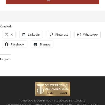
Condividi:
X
LinkedIn
Pinterest
WhatsApp
Facebook
Stampa
Mi piace:
Ambrosio & Commodo – Studio Legale Associato
Via Bertola n.2 10121 Torino – P.IVA 02895500011 – Tel.: +39 011 54 50