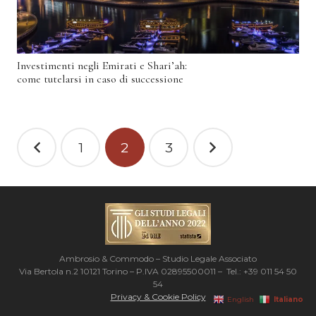
Investimenti negli Emirati e Shari’ah:
come tutelarsi in caso di successione
Paginazione
1
2
3
degli
articoli
Ambrosio & Commodo – Studio Legale Associato
Via Bertola n.2 10121 Torino – P.IVA 02895500011 – Tel.: +39 011 54 50
54
Privacy & Cookie Policy
Italiano
English