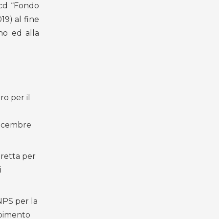
cd “Fondo
19) al fine
ino ed alla
ro per il
 dicembre
a retta per
i
INPS per la
mpimento