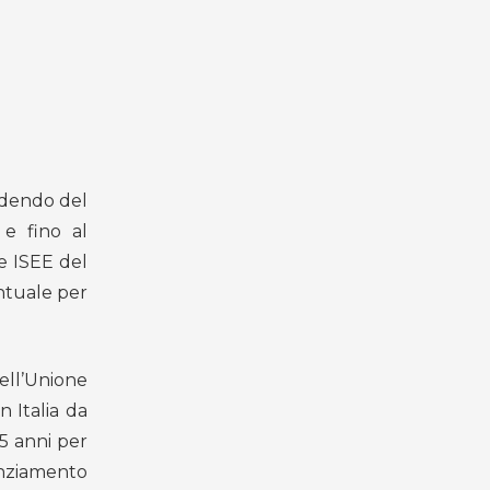
ondendo del
 e fino al
te ISEE del
ntuale per
dell’Unione
 Italia da
5 anni per
tanziamento