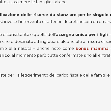
 a sostenere le famiglie italiane.
ficazione delle risorse da stanziare per le singole
derà invece l’intervento di ulteriori decreti ancora da eman
 e consistente è quella dell’
assegno unico per i figli
–
– e che è destinato ad inglobare alcune altre misure di s
remio alla nascita – anche noto come
bonus mamma 
arico
, al momento però tutte confermate sino all’entrata
ste per l’alleggerimento del carico fiscale delle famigl