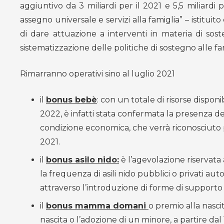
aggiuntivo da 3 miliardi per il 2021
e 5,5 miliardi
assegno universale e servizi alla famiglia” – istitui
di dare attuazione a interventi in materia di soste
sistematizzazione delle politiche di sostegno alle fam
Rimarranno operativi sino al luglio 2021
il
bonus bebè
: con un totale di risorse disponib
2022, è infatti stata confermata la presenza de
condizione economica, che verrà riconosciuto p
2021.
il
bonus asilo nido:
è l’agevolazione riservata 
la frequenza di asili nido pubblici o privati aut
attraverso l’introduzione di forme di supporto 
il
bonus mamma domani
o premio alla nasci
nascita o l’adozione di un minore, a partire 