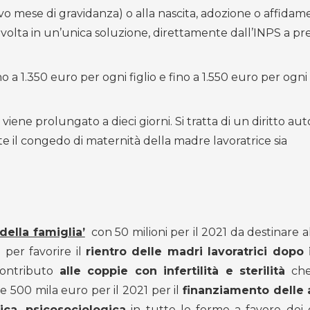
avo mese di gravidanza) o alla nascita, adozione o affida
 volta in un’unica soluzione, direttamente dall’INPS a pr
o a 1.350 euro per ogni figlio e fino a 1.550 euro per ogni f
viene prolungato a dieci giorni. Si tratta di un diritto a
te il congedo di maternità della madre lavoratrice sia
della famiglia’
con 50 milioni per il 2021 da destinare 
 per favorire il
rientro delle madri lavoratrici dopo 
contributo
alle coppie con infertilità e sterilità
che
e 500 mila euro per il 2021 per il
finanziamento delle a
ica, psicosociologica
in tutte le forme a favore dei g