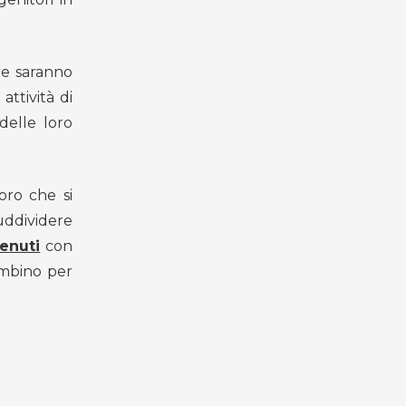
ale saranno
attività di
delle loro
oro che si
suddividere
tenuti
con
ambino per