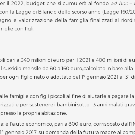
 per il 2022, budget che si cumulerà al fondo
ad hoc
– 
to con la Legge di Bilancio dello scorso anno (Legge 160/20
gno e valorizzazione della famiglia finalizzati al riord
iglie con figli.
ili pari a 340 milioni di euro per il 2021 e 400 milioni di eu
l sussidio mensile da 80 a 160 euro
,
calcolato in base alla
er ogni figlio nato o adottato dal 1° gennaio 2021 al 31
alle
famiglie con figli piccoli al fine di aiutarle a pagare l
orizzati e per sostenere i bambini sotto i 3 anni malati grav
presso la propria abitazione.
ta: è l’aiuto economico, pari a 800 euro, corrisposto dall’
dal 1° gennaio 2017, su domanda della futura madre al co