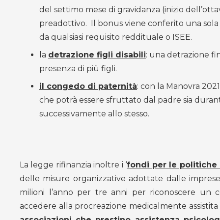
del settimo mese di gravidanza (inizio dell’ott
preadottivo. Il bonus viene conferito una sola
da qualsiasi requisito reddituale o ISEE.
la
detrazione figli disabili
: una detrazione fin
presenza di più figli.
il congedo di paternità
: con la Manovra 2021 
che potrà essere sfruttato dal padre sia duran
successivamente allo stesso.
La legge rifinanzia inoltre i ‘
fondi per le politiche 
delle misure organizzative adottate dalle imprese
milioni l’anno per tre anni per riconoscere un 
accedere alla procreazione medicalmente assistita 
associazioni che prestino assistenza psicolog