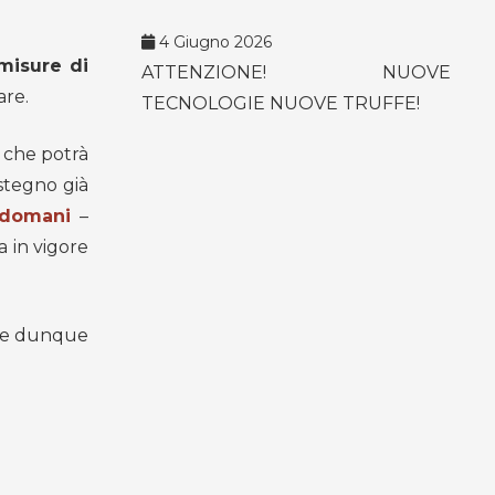
4 Giugno 2026
 misure di
ATTENZIONE! NUOVE
are.
TECNOLOGIE NUOVE TRUFFE!
 che potrà
ostegno già
domani
–
 in vigore
ie e dunque