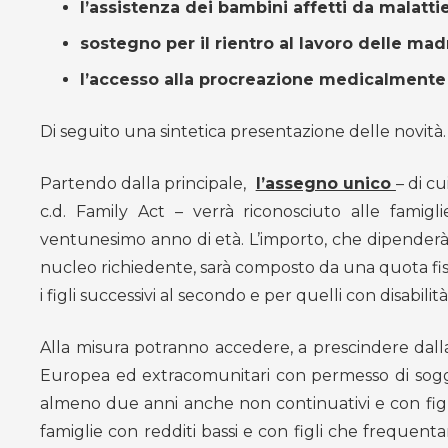
l’assistenza dei bambini affetti da malatt
sostegno per il rientro al lavoro delle madr
l’accesso alla procreazione medicalmente a
Di seguito una sintetica presentazione delle novità.
Partendo dalla principale,
l’assegno unico
– di c
c.d. Family Act – verrà riconosciuto alle famigl
ventunesimo anno di età. L’importo, che dipenderà da
nucleo richiedente, sarà composto da una quota fis
i figli successivi al secondo e per quelli con disabi
Alla misura potranno accedere, a prescindere dalla l
Europea ed extracomunitari con permesso di soggiorn
almeno due anni anche non continuativi e con figli
famiglie con redditi bassi e con figli che frequent