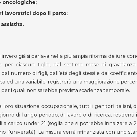
ie oncologiche;
i lavoratrici dopo il parto;
ssistita.
ui invero già si parlava nella più ampia riforma de iure c
ie per ciascun figlio, dal settimo mese di gravidanza
l numero di figli, dall’età degli stessi e dal coefficien
sa ed una variabile; registrerà una maggiorazione perce
lità per i quali non sarebbe prevista scadenza temporale.
oro situazione occupazionale, tutti i genitori italiani, 
o di lungo periodo, di lavoro o di ricerca, residenti in
 a carico under 21 (soglia che si potrebbe innalzare a 2
ano l’università). La misura verrà rifinanziata con uno s