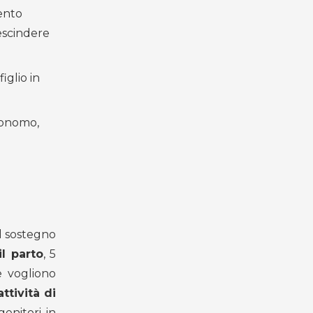
mento
escindere
iglio in
utonomo,
al sostegno
il parto
, 5
 vogliono
ttività di
enitori in