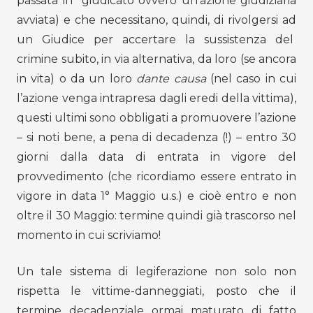
passata in giudicato ovvero un’azione giudiziaria
avviata) e che necessitano, quindi, di rivolgersi ad
un Giudice per accertare la sussistenza del
crimine subito, in via alternativa, da loro (se ancora
in vita) o da un loro
dante causa
(nel caso in cui
l’azione venga intrapresa dagli eredi della vittima),
questi ultimi sono obbligati a promuovere l’azione
– si noti bene, a pena di decadenza (!) – entro 30
giorni dalla data di entrata in vigore del
provvedimento (che ricordiamo essere entrato in
vigore in data 1° Maggio u.s.) e cioè entro e non
oltre il 30 Maggio: termine quindi già trascorso nel
momento in cui scriviamo!
Un tale sistema di legiferazione non solo non
rispetta le vittime-danneggiati, posto che il
termine decadenziale ormai maturato di fatto