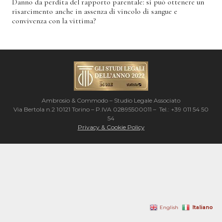
Danno da perdita del rapporto parentale: si può ottenere un
risarcimento anche in assenza di vincolo di sangue e
convivenza con la vittima?
Ambrosio & Commodo – Studio Legale Associato
Via Bertola n.2 10121 Torino – P.IVA 02895500011 – Tel.: +39 011 54 50
54
Privacy & Cookie Policy
Italiano
English