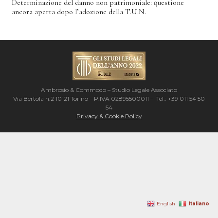
Determinazione del danno non patrimoniale: questione
ancora aperta dopo l’adozione della T.U.N.
Ambrosio & Commodo – Studio Legale Associato
Via Bertola n.2 10121 Torino – P.IVA 02895500011 – Tel.: +39 011 54 50
54
Privacy & Cookie Policy
Italiano
English