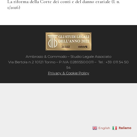
La riforma della Corte dei conti e del danno erariale (l. n.
1/2026)
Ambrosio & Commodo – Studio Legale Associato
Via Bertola n.2 10121 Torino – P.IVA 02895500011 – Tel.: +39 011 54 50
54
Privacy & Cookie Policy
Italiano
English