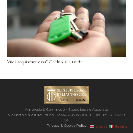
Vuoi acquistare casa? Occhio alle truffe
Ambrosio & Commodo – Studio Legale Associato
Via Bertola n.2 10121 Torino – P.IVA 02895500011 – Tel.: +39 011 54 50
54
Privacy & Cookie Policy
Italiano
English