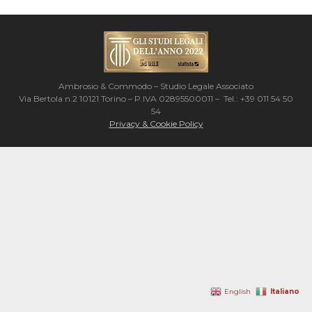
Ambrosio & Commodo – Studio Legale Associato
Via Bertola n.2 10121 Torino – P.IVA 02895500011 – Tel.: +39 011 54 50
54
Privacy & Cookie Policy
Italiano
English