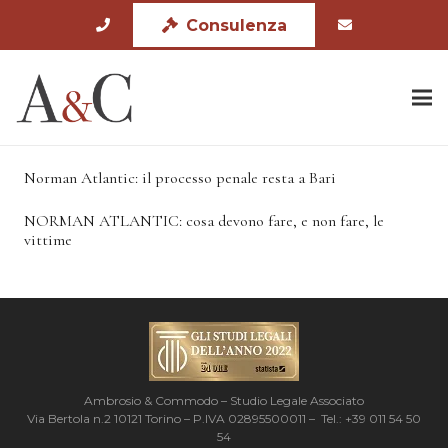
Consulenza
Norman Atlantic: il processo penale resta a Bari
NORMAN ATLANTIC: cosa devono fare, e non fare, le
vittime
Ambrosio & Commodo – Studio Legale Associato
Via Bertola n.2 10121 Torino – P.IVA 02895500011 – Tel.: +39 011 54 50
54