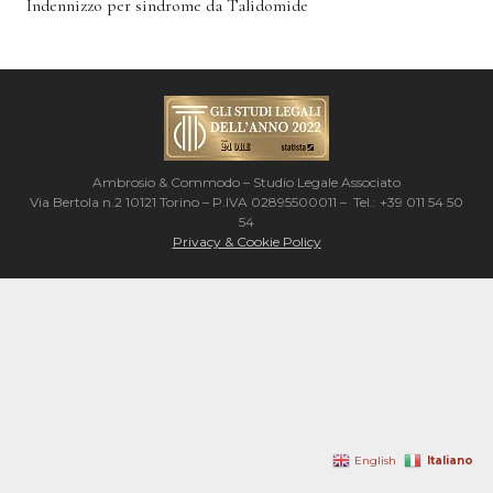
Indennizzo per sindrome da Talidomide
Ambrosio & Commodo – Studio Legale Associato
Via Bertola n.2 10121 Torino – P.IVA 02895500011 – Tel.: +39 011 54 50
54
Privacy & Cookie Policy
Italiano
English