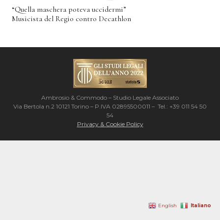
“Quella maschera poteva uccidermi”
Musicista del Regio contro Decathlon
Ambrosio & Commodo – Studio Legale Associato
Via Bertola n.2 10121 Torino – P.IVA 02895500011 – Tel.: +39 011 54 50
54
Privacy & Cookie Policy
Italiano
English