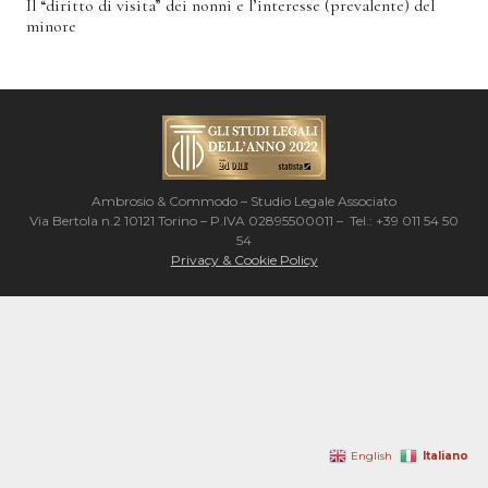
Il “diritto di visita” dei nonni e l’interesse (prevalente) del
minore
Ambrosio & Commodo – Studio Legale Associato
Via Bertola n.2 10121 Torino – P.IVA 02895500011 – Tel.: +39 011 54 50
54
Privacy & Cookie Policy
Italiano
English