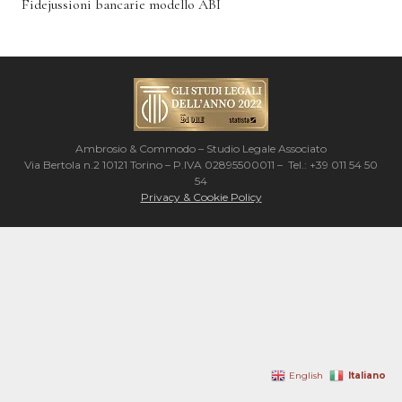
Fidejussioni bancarie modello ABI
Ambrosio & Commodo – Studio Legale Associato
Via Bertola n.2 10121 Torino – P.IVA 02895500011 – Tel.: +39 011 54 50
54
Privacy & Cookie Policy
Italiano
English