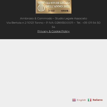
Ambrosio & Commodo – Studio Legale Associato
Via Bertola n.2 10121 Torino – P.IVA 02895500011 – Tel.: +39 011 54 50
54
Privacy & Cookie Policy
Italiano
English