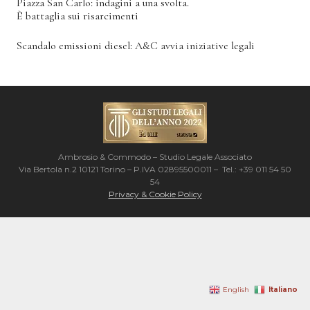
Piazza San Carlo: indagini a una svolta.
È battaglia sui risarcimenti
Scandalo emissioni diesel: A&C avvia iniziative legali
Ambrosio & Commodo – Studio Legale Associato
Via Bertola n.2 10121 Torino – P.IVA 02895500011 – Tel.: +39 011 54 50
54
Privacy & Cookie Policy
Italiano
English