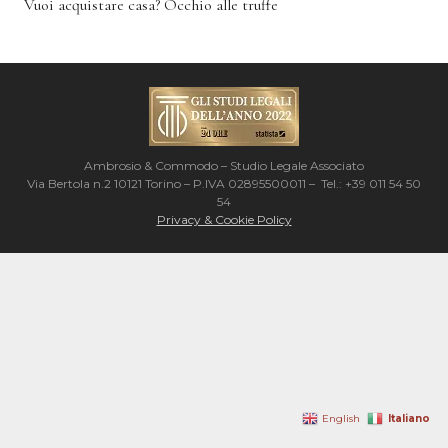
Vuoi acquistare casa? Occhio alle truffe
Ambrosio & Commodo – Studio Legale Associato
Via Bertola n.2 10121 Torino – P.IVA 02895500011 – Tel.: +39 011 54 50
54
Privacy & Cookie Policy
Italiano
English