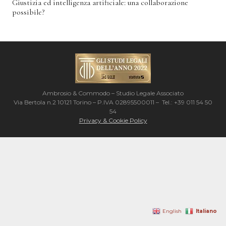
Giustizia ed intelligenza artificiale: una collaborazione
possibile?
Ambrosio & Commodo – Studio Legale Associato
Via Bertola n.2 10121 Torino – P.IVA 02895500011 – Tel.: +39 011 54 50
54
Privacy & Cookie Policy
Italiano
English