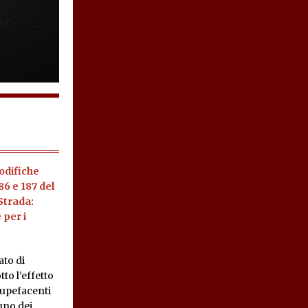
odifiche
186 e 187 del
Strada:
 per i
ato di
to l’effetto
tupefacenti
uno dei