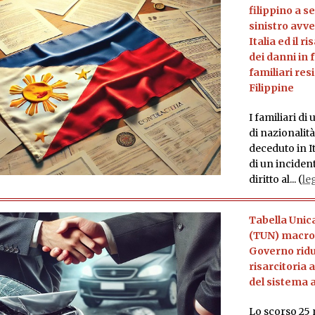
filippino a s
sinistro avv
Italia ed il 
dei danni in 
familiari res
Filippine
I familiari di
di nazionalità
deceduto in It
di un inciden
diritto al... (
le
Tabella Unic
(TUN) macrole
Governo ridu
risarcitoria 
del sistema 
Lo scorso 25