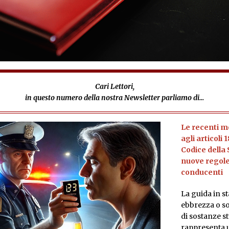
Cari Lettori,
in questo numero della nostra Newsletter parliamo di...
Le recenti m
agli articoli 
Codice della 
nuove regole
conducenti
La guida in st
ebbrezza o sot
di sostanze s
rappresenta 