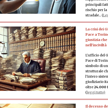
principali fatt
rischio per la
stradale.
.. (
Leg
La crisi dei G
Pace a Torin
giustizia che
nell’inciviltà
L’ufficio del 
Pace di Torino
simbolo di un
strutturale c
l’intero siste
giudiziario it
oltre
24.000 f
(
leggi tutto)
Il decesso de