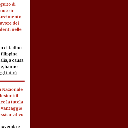
eguito di
enuto in
risarcimento
favore dei
identi nelle
 un cittadino
 filippina
alia, a causa
te, hanno
ggi tutto)
a Nazionale
sioni: il
ce la tutela
a vantaggio
assicurativo
 novembre