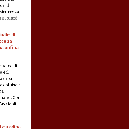
ori di
 sicurezza
gi tutto)
iudici di
o: una
 sconfina
Giudice di
 è il
a crisi
he colpisce
ma
aliano. Con
ascicoli
...
l cittadino