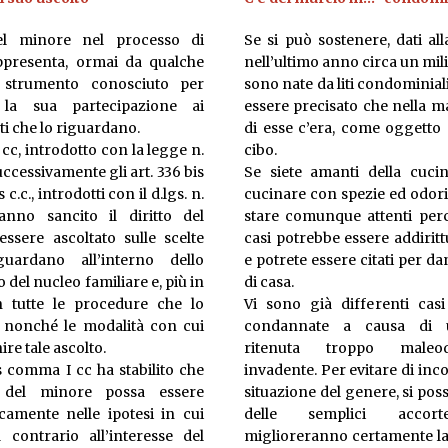
del minore nel processo di
Se si può sostenere, dati al
ppresenta, ormai da qualche
nell’ultimo anno circa un mil
strumento conosciuto per
sono nate da liti condominiali
 la sua partecipazione ai
essere precisato che nella m
i che lo riguardano.
di esse c’era, come oggetto p
s cc, introdotto con la legge n.
cibo.
uccessivamente gli art. 336 bis
Se siete amanti della cuci
 c.c., introdotti con il d.lgs. n.
cucinare con spezie ed odori
anno sancito il diritto del
stare comunque attenti perc
ssere ascoltato sulle scelte
casi potrebbe essere addirit
uardano all’interno dello
e potrete essere citati per da
 del nucleo familiare e, più in
di casa.
n tutte le procedure che lo
Vi sono già differenti casi
 nonché le modalità con cui
condannate a causa di 
re tale ascolto.
ritenuta troppo maleo
is comma I cc ha stabilito che
invadente. Per evitare di inc
e del minore possa essere
situazione del genere, si po
amente nelle ipotesi in cui
delle semplici accort
a contrario all’interesse del
miglioreranno certamente la vi