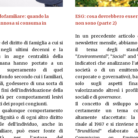
ndofamiliare: quando la
ESG: cosa dovrebbero esser
annosa si consuma in
non sono (parte 2)
In un precedente articolo 
del diritto di famiglia a cui si
newsletter mensile, abbiamo
o negli ultimi decenni e la
il tema degli stan
 in auge centralità della
“
Environmental
”, “
Social
” and 
mana hanno portato a un
indicatori che analizzano l’at
tivo superamento di quel
società o di un emittent
 fondo secondo cui i familiari,
corporate o governativo), b
li, godessero di una sorta di
solo sugli aspetti fina
fini dell’individuazione della
valorizzando altresì i profil
ità per comportamenti lesivi
sociali e di
governance
.
i dei propri congiunti.
Il concetto di sviluppo so
ti qualunque comportamento
certamente un tema co
dignità o di ogni altro diritto
altamente sfaccettato: la 
le dell’individuo, anche in
risale al 1987 e si rinviene
iliare, può esser fonte di
“
Brundtland
” elaborato d
ilità per l’autore del
Commission on Enviro