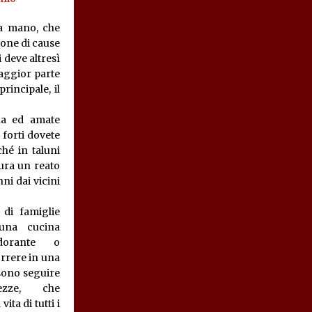
la mano, che
ione di cause
 deve altresì
aggior parte
rincipale, il
na ed amate
 forti dovete
hé in taluni
tura un reato
nni dai vicini
 di famiglie
una cucina
dorante o
orrere in una
ssono seguire
ezze, che
ta di tutti i