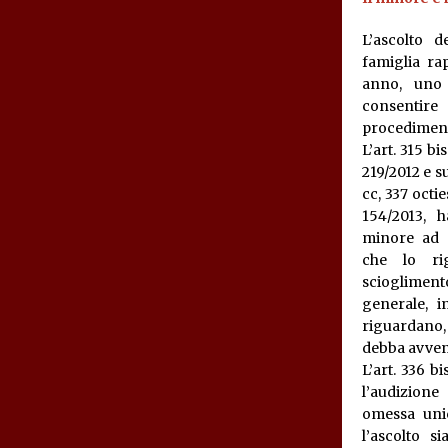
L’ascolto 
famiglia ra
anno, uno 
consentire
procediment
L’art. 315 bi
219/2012 e s
cc, 337 octies
154/2013, h
minore ad e
che lo rig
scioglimento
generale, i
riguardano,
debba avveni
L’art. 336 b
l’audizion
omessa unic
l’ascolto si