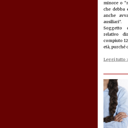
minore o “
che debba e
anche avva
ausiliari”.
Soggetto d
relativo d
compiuto 12
età, purché 
Leggi tutto 