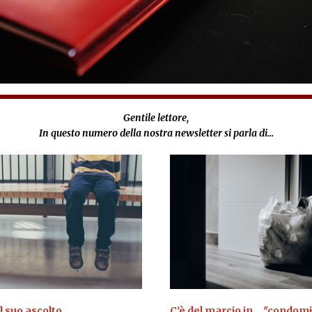
Gentile lettore,
In questo numero della nostra newsletter si parla di...
il suo ascolto
C'è del marcio in... "condom