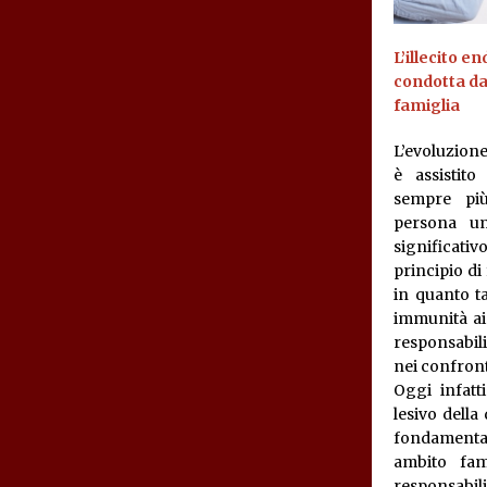
L’illecito e
condotta d
famiglia
L’evoluzione 
è assistit
sempre più
persona u
significa
principio di
in quanto ta
immunità ai 
responsabil
nei confront
Oggi infat
lesivo della 
fondamenta
ambito fam
responsab