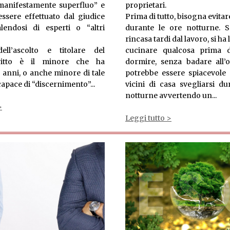
manifestamente superfluo” e
proprietari.
ssere effettuato dal giudice
Prima di tutto, bisogna evitar
lendosi di esperti o “altri
durante le ore notturne. S
rincasa tardi dal lavoro, si ha 
ell’ascolto e titolare del
cucinare qualcosa prima 
iritto è il minore che ha
dormire, senza badare all’or
 anni, o anche minore di tale
potrebbe essere spiacevole 
capace di “discernimento”...
vicini di casa svegliarsi du
notturne avvertendo un
...
>
Leggi tutto >