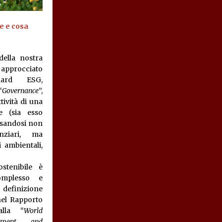
e e cosa
della nostra
 approcciato
dard ESG,
“
Governance
”,
tività di una
e (sia esso
asandosi non
nziari, ma
i ambientali,
stenibile è
mplesso e
definizione
 nel Rapporto
alla “
World
nment and