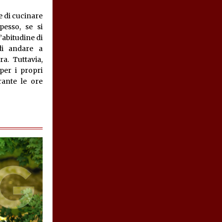
e di cucinare
pesso, se si
l’abitudine di
di andare a
a. Tuttavia,
per i propri
rante le ore