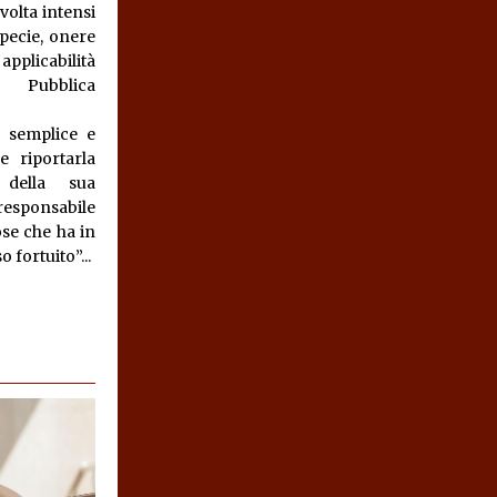
volta intensi
ispecie, onere
applicabilità
 Pubblica
 semplice e
e riportarla
della sua
responsabile
se che ha in
o fortuito”...