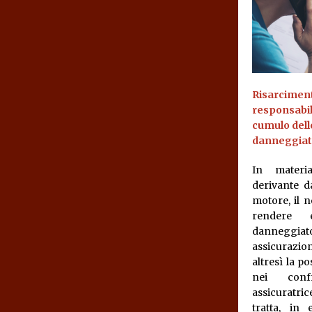
Risarcimento
responsabile
cumulo delle
danneggiat
In materia
derivante da
motore, il 
rendere e
danneggiat
assicurazio
altresì la po
nei conf
assicuratric
tratta, in 