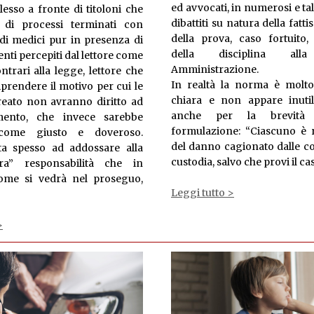
ed avvocati, in numerosi e tal
esso a fronte di titoloni che
dibattiti su natura della fatt
 di processi terminati con
della prova, caso fortuito, 
 di medici pur in presenza di
della disciplina alla
ti percepiti dal lettore come
Amministrazione.
ontrari alla legge, lettore che
In realtà la norma è molto
prendere il motivo per cui le
chiara e non appare inutil
 reato non avranno diritto ad
anche per la brevità 
mento, che invece sarebbe
formulazione: “Ciascuno è 
 come giusto e doveroso.
del danno cagionato dalle co
ta spesso ad addossare alla
custodia, salvo che provi il cas
ura” responsabilità che in
come si vedrà nel proseguo,
Leggi tutto >
>