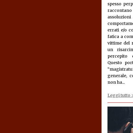
spesso perpl
raccontano
assoluzioni
comportamen
errati e/o c
fatica a com
vittime del
un risarci
percepito
Questo por
“magistrat
generale, 
non ha..
.
Leggi tutto 