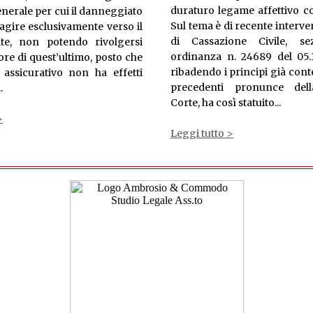
duraturo legame affettivo co
enerale per cui il danneggiato
Sul tema è di recente interve
agire esclusivamente verso il
di Cassazione Civile, se
te, non potendo rivolgersi
ordinanza n. 24689 del 05.1
tore di quest’ultimo, posto che
ribadendo i principi già conte
o assicurativo non ha effetti
precedenti pronunce del
.
Corte, ha così statuito...
>
Leggi tutto >