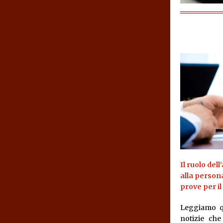
Il ruolo de
alla person
prove per i
Leggiamo q
notizie che