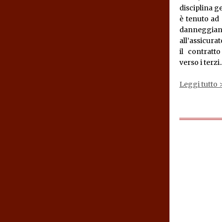
disciplina g
è tenuto ad 
danneggian
all’assicura
il contratt
verso i terzi..
Leggi tutto 