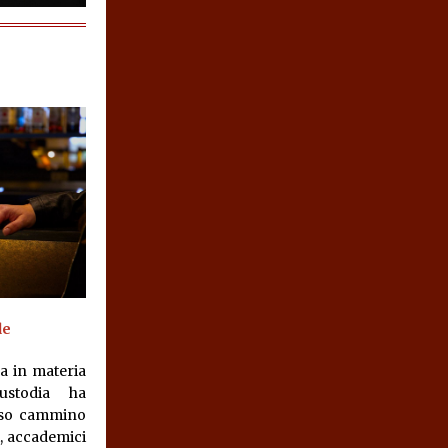
de
a in materia
ustodia ha
oso cammino
, accademici