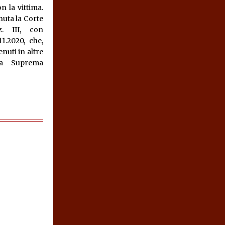
n la vittima.
nuta la Corte
z. III, con
1.2020, che,
nuti in altre
la Suprema