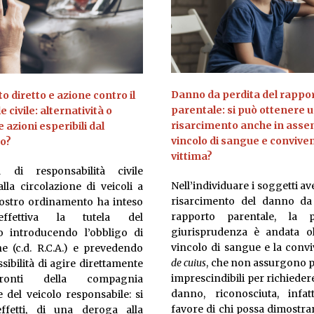
Danno da perdita del rappo
 diretto e azione contro il
parentale: si può ottenere 
 civile: alternatività o
risarcimento anche in assen
 azioni esperibili dal
vincolo di sangue e convive
o?
vittima?
 di responsabilità civile
Nell’individuare i soggetti ave
lla circolazione di veicoli a
risarcimento del danno da 
nostro ordinamento ha inteso
rapporto parentale, la 
ffettiva la tutela del
giurisprudenza è andata ol
o introducendo l’obbligo di
vincolo di sangue e la convi
ne (c.d. R.C.A.) e prevedendo
de cuius
, che non assurgono pi
ssibilità di agire direttamente
imprescindibili per richiedere
ronti della compagnia
danno, riconosciuta, infat
e del veicolo responsabile: si
favore di chi possa dimostra
effetti, di una deroga alla