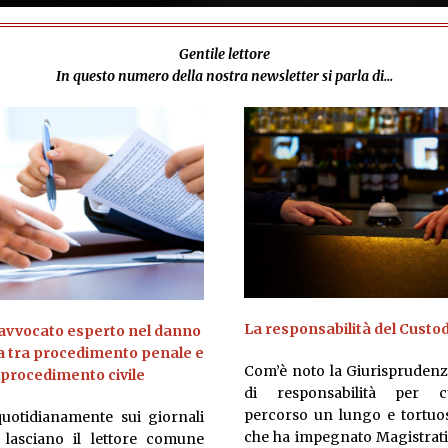
Gentile lettore
In questo numero della nostra newsletter si parla di...
La responsabilità del Custo
ll’avvocato esperto nel danno
a tra procedimento penale e
Com’è noto la Giurisprudenz
l procedimento civile
di responsabilità per c
percorso un lungo e tortu
uotidianamente sui giornali
che ha impegnato Magistrati
 lasciano il lettore comune