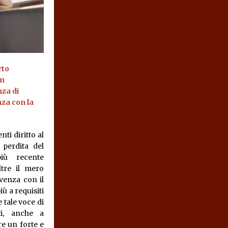
rto
un
za di
nza con la
nti diritto al
perdita del
più recente
tre il mero
venza con il
ù a requisiti
 tale voce di
ti, anche a
re un forte e